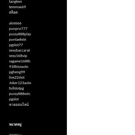
tangtem
temmax69
สล็อต
alot666
punpro777
pussy888play
puntaek66
pgslot77
sexybaccarat
sexy168vip
sagame168th
918kissauto
pgheng99
live22slot
Joker123auto
fullslotpg
pussy888win
pgslot
หวยออนไลน์
หมวดหมู่