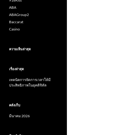
918Kiss
ABA
ABAGroup2
Baccarat
Casino
ความเห็นล่าสุด
เรื่องล่าสุด
เทคนิคการจัดการเวลาให้มี
ประสิทธิภาพในยุคดิจิทัล
คลังเก็บ
มีนาคม 2026